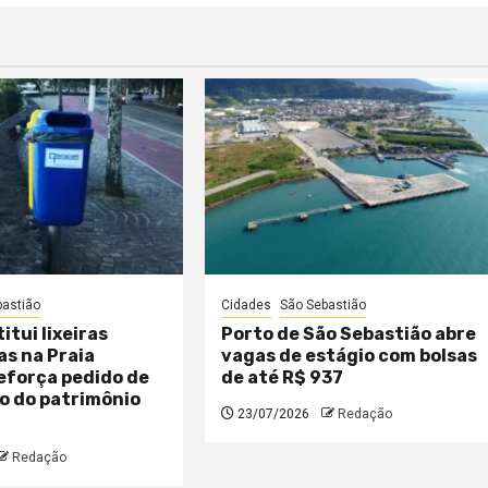
bastião
Cidades
São Sebastião
itui lixeiras
Porto de São Sebastião abre
s na Praia
vagas de estágio com bolsas
eforça pedido de
de até R$ 937
o do patrimônio
23/07/2026
Redação
Redação