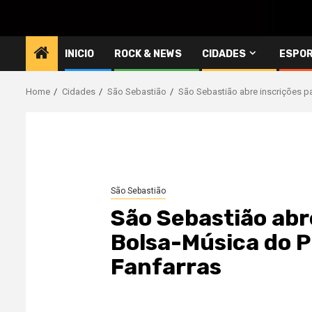
INICIO
ROCK & NEWS
CIDADES
ESPO
Home
Cidades
São Sebastião
São Sebastião abre inscrições p
São Sebastião
São Sebastião abr
Bolsa-Música do P
Fanfarras