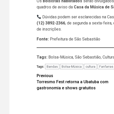
Os
bolsistas habilitados
serão divulgados
quadros de aviso da
Casa da Música de S
Dúvidas podem ser esclarecidas na Casa
(12) 3892-2366
, de segunda a sexta-feira,
de inscrições.
Fonte:
Prefeitura de São Sebastião
Tags:
Bolsa-Música, São Sebastião, Cultura
Bandas
Bolsa-Música
cultura
Fanfarras
Tags:
Post
Previous
Torresmo Fest retorna a Ubatuba com
navigation
gastronomia e shows gratuitos