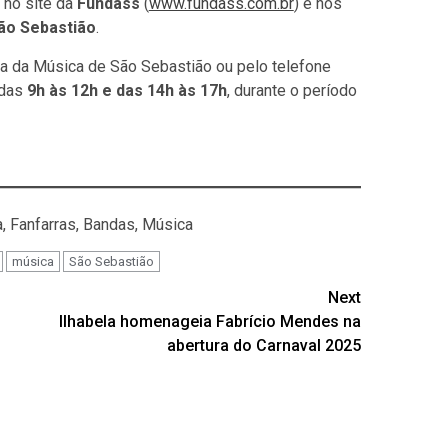
 no site da
Fundass
(
www.fundass.com.br
) e nos
ão Sebastião
.
 da Música de São Sebastião ou pelo telefone
 das
9h às 12h e das 14h às 17h
, durante o período
, Fanfarras, Bandas, Música
música
São Sebastião
Next
Ilhabela homenageia Fabrício Mendes na
abertura do Carnaval 2025