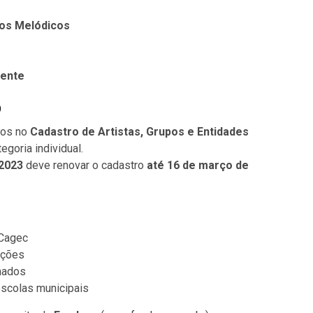
os Melódicos
rente
o
dos no
Cadastro de Artistas, Grupos e Entidades
goria individual.
 2023
deve renovar o cadastro
até 16 de março de
 Cagec
ições
nados
escolas municipais