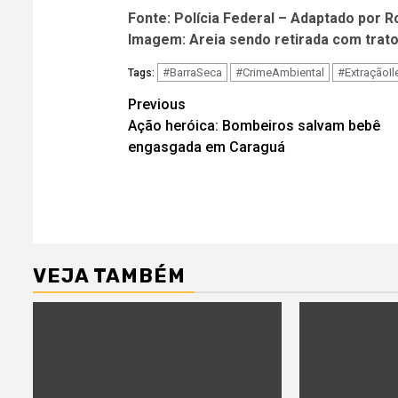
Fonte: Polícia Federal – Adaptado por R
Imagem: Areia sendo retirada com trator
#BarraSeca
#CrimeAmbiental
#ExtraçãoIl
Tags:
Post
Previous
Ação heróica: Bombeiros salvam bebê
navigation
engasgada em Caraguá
VEJA TAMBÉM