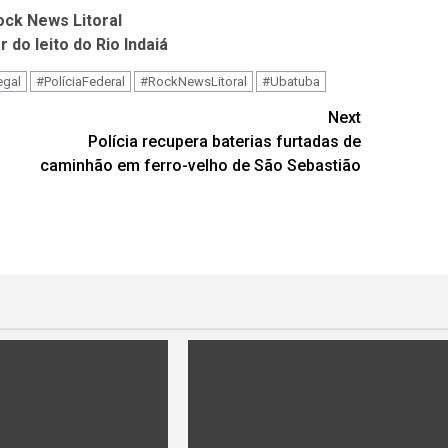
ock News Litoral
 do leito do Rio Indaiá
egal
#PolíciaFederal
#RockNewsLitoral
#Ubatuba
Next
Polícia recupera baterias furtadas de
caminhão em ferro-velho de São Sebastião