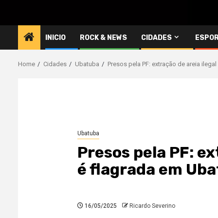
INICIO
ROCK & NEWS
CIDADES
ESPO
Home
Cidades
Ubatuba
Presos pela PF: extração de areia ilega
Ubatuba
Presos pela PF: ex
é flagrada em Ub
16/05/2025
Ricardo Severino