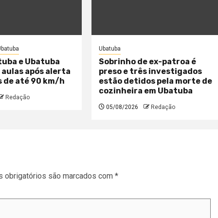
Ubatuba
Ubatuba
uba e Ubatuba
Sobrinho de ex-patroa é
aulas após alerta
preso e três investigados
s de até 90 km/h
estão detidos pela morte de
cozinheira em Ubatuba
Redação
05/08/2026
Redação
 obrigatórios são marcados com
*