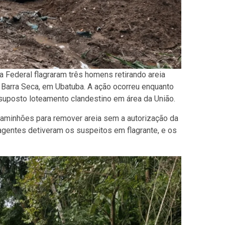
ia Federal flagraram três homens retirando areia
ro Barra Seca, em Ubatuba. A ação ocorreu enquanto
suposto loteamento clandestino em área da União.
aminhões para remover areia sem a autorização da
gentes detiveram os suspeitos em flagrante, e os