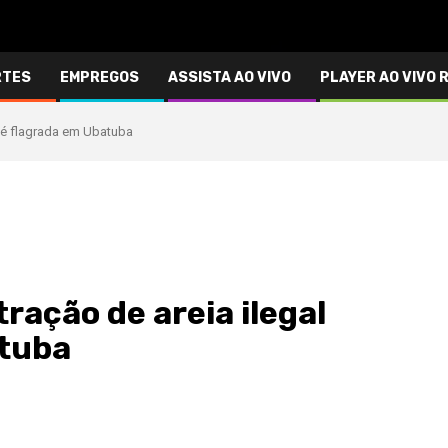
RTES
EMPREGOS
ASSISTA AO VIVO
PLAYER AO VIVO 
l é flagrada em Ubatuba
tração de areia ilegal
atuba