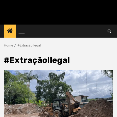
Primary
Menu
Home
#ExtraçãoIlegal
#ExtraçãoIlegal