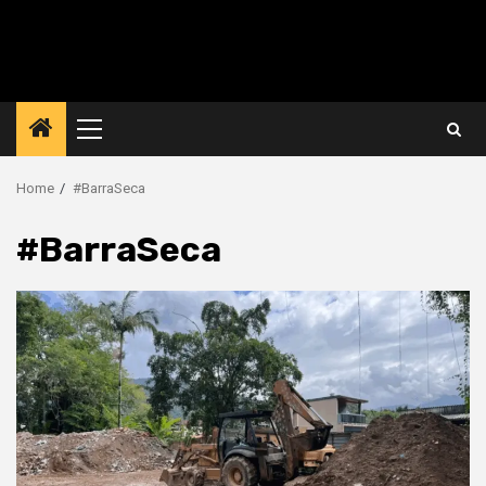
Primary
Menu
Home
#BarraSeca
#BarraSeca