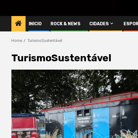
INICIO
ROCK & NEWS
CIDADES
ESPO
Home
TurismoSustentável
TurismoSustentável