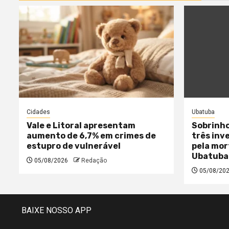
Cidades
Ubatuba
Vale e Litoral apresentam
Sobrinho
aumento de 6,7% em crimes de
três inv
estupro de vulnerável
pela mor
Ubatuba
05/08/2026
Redação
05/08/20
BAIXE NOSSO APP