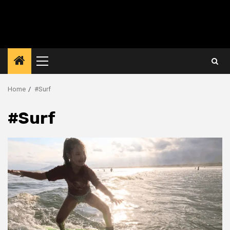
Primary
Menu
Home
#Surf
#Surf