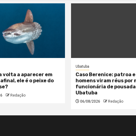
Ubatuba
a volta a aparecer em
Caso Berenice: patroa e
 afinal, ele é o peixe do
homens viram réus por
se?
funcionária de pousada
Ubatuba
26
Redação
06/08/2026
Redação