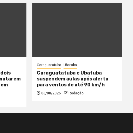
Caraguatatuba
Ubatuba
 dois
Caraguatatuba e Ubatuba
 matarem
suspendem aulas após alerta
 em
para ventos de até 90 km/h
06/08/2026
Redação