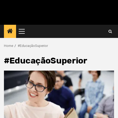
Primary
Menu
Home
#EducaçãoSuperior
#EducaçãoSuperior