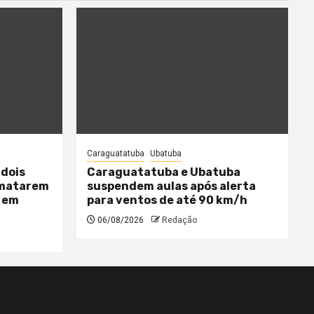
Caraguatatuba
Ubatuba
 dois
Caraguatatuba e Ubatuba
 matarem
suspendem aulas após alerta
 em
para ventos de até 90 km/h
06/08/2026
Redação