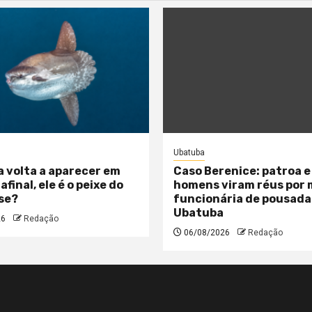
Ubatuba
a volta a aparecer em
Caso Berenice: patroa e
 afinal, ele é o peixe do
homens viram réus por
se?
funcionária de pousada
Ubatuba
26
Redação
06/08/2026
Redação