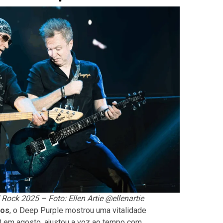
ock 2025 – Foto: Ellen Artie @ellenartie
nos
, o Deep Purple mostrou uma vitalidade
0 em agosto, ajustou a voz ao tempo com