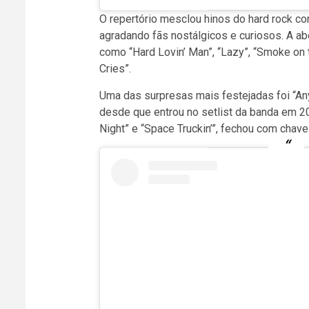
O repertório mesclou hinos do hard rock c
agradando fãs nostálgicos e curiosos. A ab
como “Hard Lovin’ Man”, “Lazy”, “Smoke on
Cries”.
Uma das surpresas mais festejadas foi “Anya
desde que entrou no setlist da banda em 20
Night” e “Space Truckin’”, fechou com chav