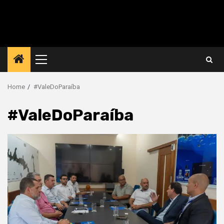
Primary
Menu
Home
#ValeDoParaíba
#ValeDoParaíba