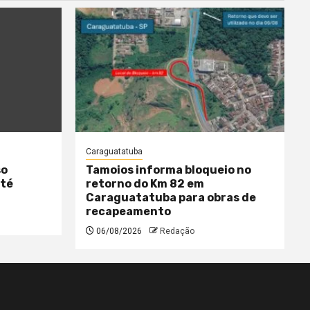
Caraguatatuba
so
Tamoios informa bloqueio no
até
retorno do Km 82 em
Caraguatatuba para obras de
recapeamento
06/08/2026
Redação