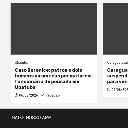
Ubatuba
Caraguatatu
Caso Berenice: patroa e dois
Caragua
homens viram réus por matarem
suspende
funcionária de pousada em
para ven
Ubatuba
06/08/20
06/08/2026
Redação
BAIXE NOSSO APP