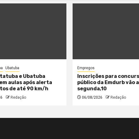
ba
Ubatuba
Empregos
tatuba e Ubatuba
Inscrições para concur
m aulas após alerta
público da Emdurb vão 
tos de até 90 km/h
segunda,10
26
Redação
06/08/2026
Redação