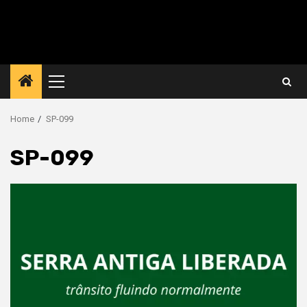
Primary
Menu
Home
SP-099
SP-099