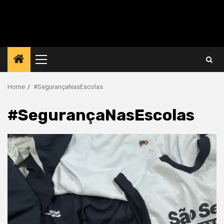
Primary
Menu
Home
#SegurançaNasEscolas
#SegurançaNasEscolas