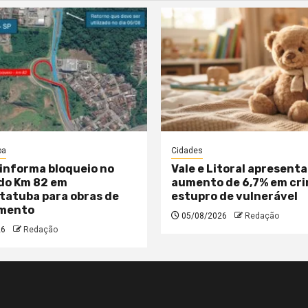
ba
Cidades
informa bloqueio no
Vale e Litoral apresent
do Km 82 em
aumento de 6,7% em cri
atuba para obras de
estupro de vulnerável
mento
05/08/2026
Redação
26
Redação