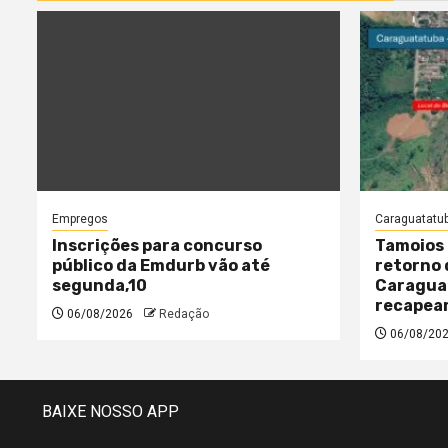
Empregos
Caraguatatu
Inscrições para concurso
Tamoios 
público da Emdurb vão até
retorno 
segunda,10
Caraguat
recapea
06/08/2026
Redação
06/08/20
BAIXE NOSSO APP