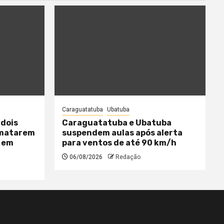
Caraguatatuba
Ubatuba
 dois
Caraguatatuba e Ubatuba
 matarem
suspendem aulas após alerta
 em
para ventos de até 90 km/h
06/08/2026
Redação