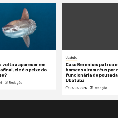
Ubatuba
a volta a aparecer em
Caso Berenice: patroa e
 afinal, ele é o peixe do
homens viram réus por
se?
funcionária de pousada
Ubatuba
26
Redação
06/08/2026
Redação