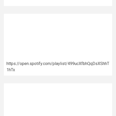
https://open.spotify.com/playlist/499ucXfbhQqDsXShhT
1hTx