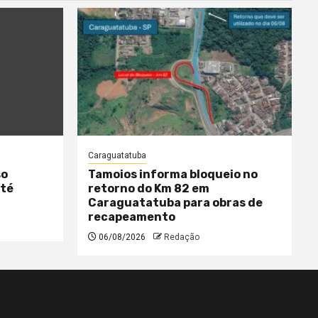
Caraguatatuba
so
Tamoios informa bloqueio no
até
retorno do Km 82 em
Caraguatatuba para obras de
recapeamento
06/08/2026
Redação