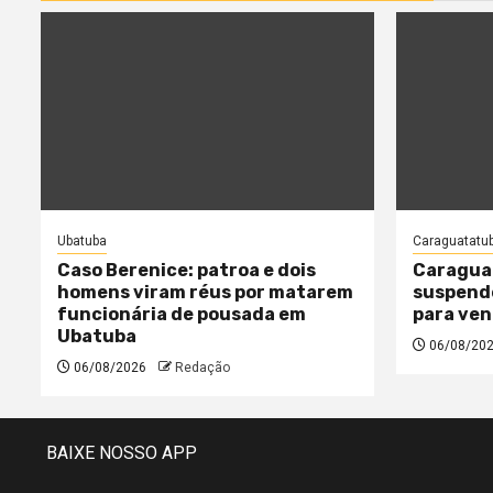
Ubatuba
Caraguatatu
Caso Berenice: patroa e dois
Caragua
homens viram réus por matarem
suspende
funcionária de pousada em
para ven
Ubatuba
06/08/20
06/08/2026
Redação
BAIXE NOSSO APP