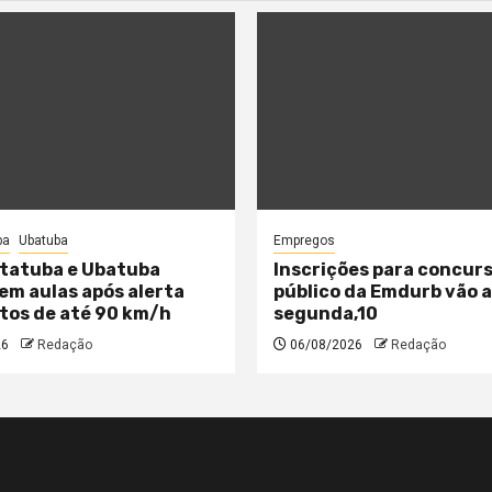
ba
Ubatuba
Empregos
tatuba e Ubatuba
Inscrições para concur
m aulas após alerta
público da Emdurb vão 
tos de até 90 km/h
segunda,10
26
Redação
06/08/2026
Redação