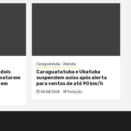
Caraguatatuba
Ubatuba
 dois
Caraguatatuba e Ubatuba
 matarem
suspendem aulas após alerta
 em
para ventos de até 90 km/h
06/08/2026
Redação