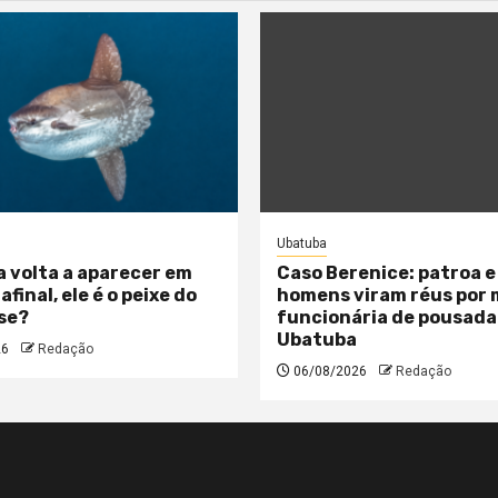
Ubatuba
a volta a aparecer em
Caso Berenice: patroa e
 afinal, ele é o peixe do
homens viram réus por
se?
funcionária de pousada
Ubatuba
26
Redação
06/08/2026
Redação