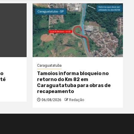
Caraguatatuba
so
Tamoios informa bloqueio no
até
retorno do Km 82 em
Caraguatatuba para obras de
recapeamento
06/08/2026
Redação