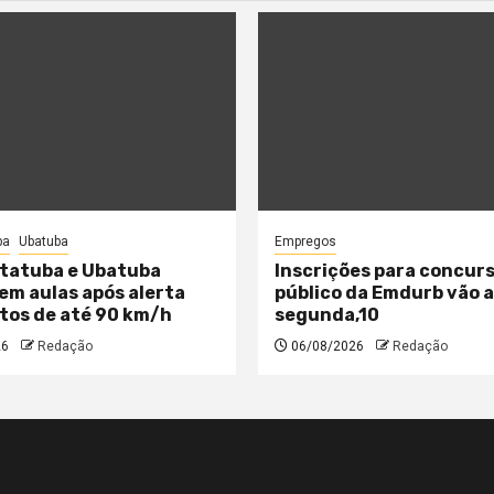
ba
Ubatuba
Empregos
tatuba e Ubatuba
Inscrições para concur
m aulas após alerta
público da Emdurb vão 
tos de até 90 km/h
segunda,10
26
Redação
06/08/2026
Redação