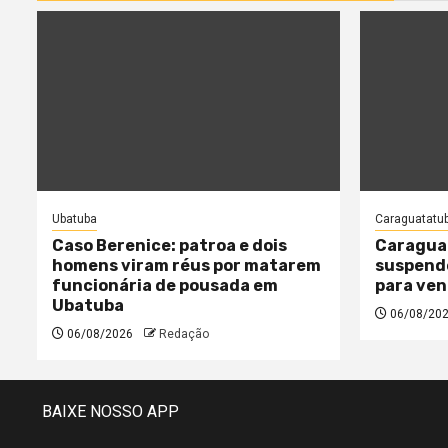
Ubatuba
Caraguatatu
Caso Berenice: patroa e dois
Caragua
homens viram réus por matarem
suspende
funcionária de pousada em
para ven
Ubatuba
06/08/20
06/08/2026
Redação
BAIXE NOSSO APP