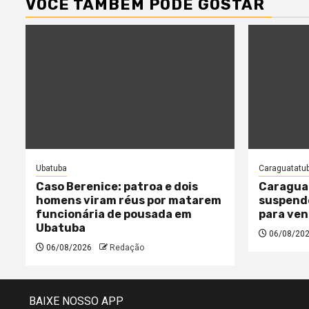
VOCÊ TAMBÉM PODE GOSTAR
Ubatuba
Caraguatatu
Caso Berenice: patroa e dois
Caragua
homens viram réus por matarem
suspende
funcionária de pousada em
para ven
Ubatuba
06/08/20
06/08/2026
Redação
BAIXE NOSSO APP