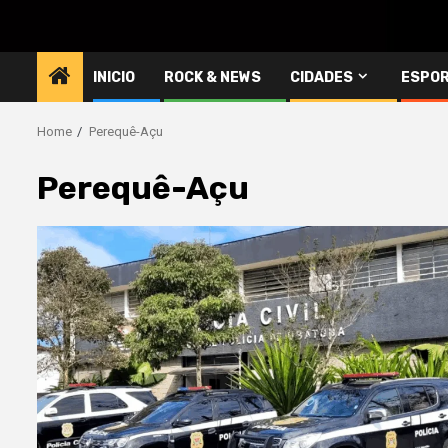
INICIO
ROCK & NEWS
CIDADES
ESPO
Home
Perequê-Açu
Perequê-Açu