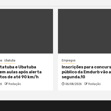
ba
Ubatuba
Empregos
tatuba e Ubatuba
Inscrições para concur
m aulas após alerta
público da Emdurb vão 
tos de até 90 km/h
segunda,10
26
Redação
06/08/2026
Redação