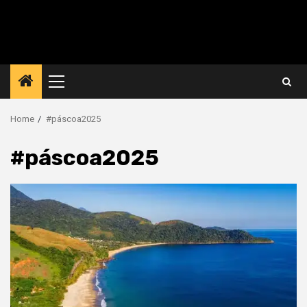
Primary
Menu
Home
#páscoa2025
#páscoa2025