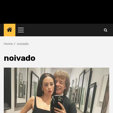
Primary
Menu
Home
noivado
noivado