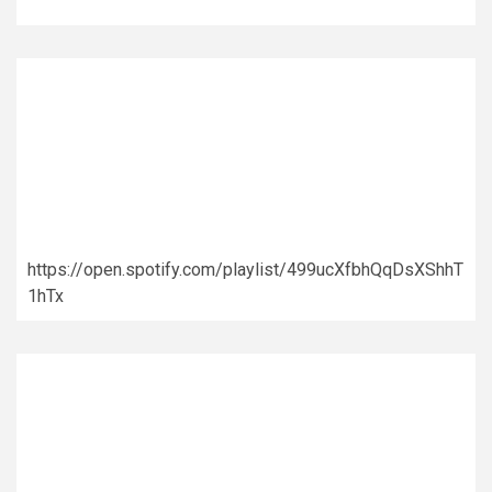
https://open.spotify.com/playlist/499ucXfbhQqDsXShhT
1hTx