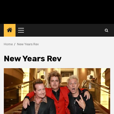
Primary
Menu
Home
New Years Rev
New Years Rev