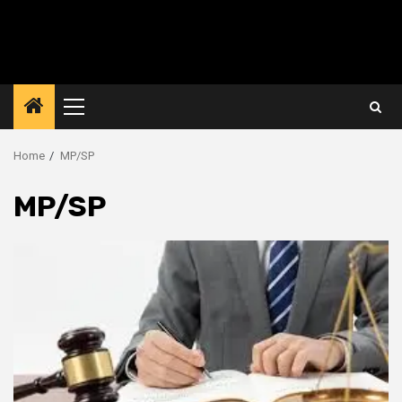
Primary
Menu
Home
MP/SP
MP/SP