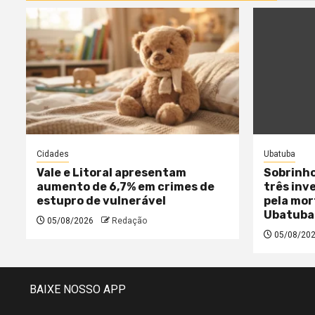
Cidades
Ubatuba
Vale e Litoral apresentam
Sobrinho
aumento de 6,7% em crimes de
três inv
estupro de vulnerável
pela mor
Ubatuba
05/08/2026
Redação
05/08/20
BAIXE NOSSO APP