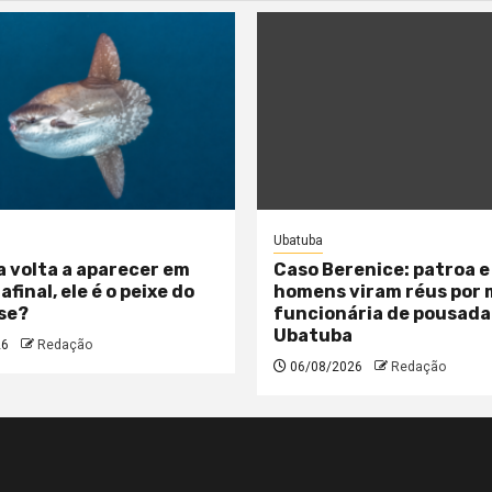
Ubatuba
a volta a aparecer em
Caso Berenice: patroa e
 afinal, ele é o peixe do
homens viram réus por
se?
funcionária de pousada
Ubatuba
26
Redação
06/08/2026
Redação