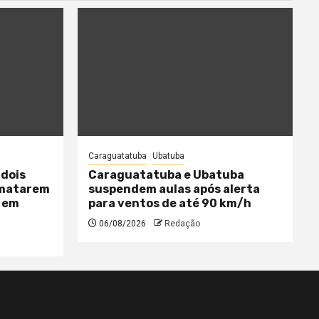
Caraguatatuba
Ubatuba
 dois
Caraguatatuba e Ubatuba
 matarem
suspendem aulas após alerta
 em
para ventos de até 90 km/h
06/08/2026
Redação