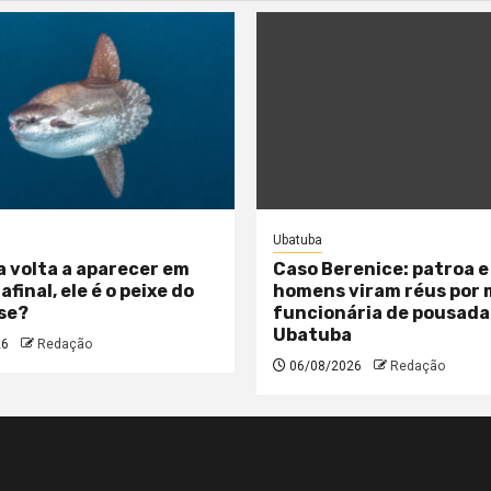
Ubatuba
a volta a aparecer em
Caso Berenice: patroa e
 afinal, ele é o peixe do
homens viram réus por
se?
funcionária de pousada
Ubatuba
26
Redação
06/08/2026
Redação