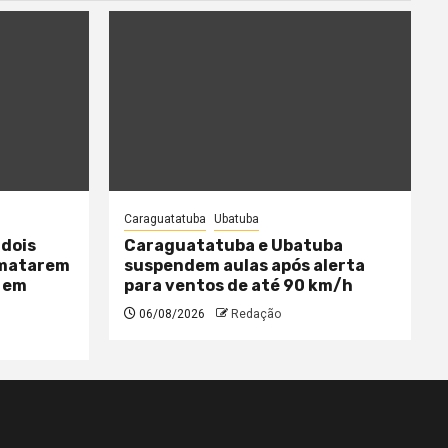
Caraguatatuba
Ubatuba
 dois
Caraguatatuba e Ubatuba
 matarem
suspendem aulas após alerta
 em
para ventos de até 90 km/h
06/08/2026
Redação