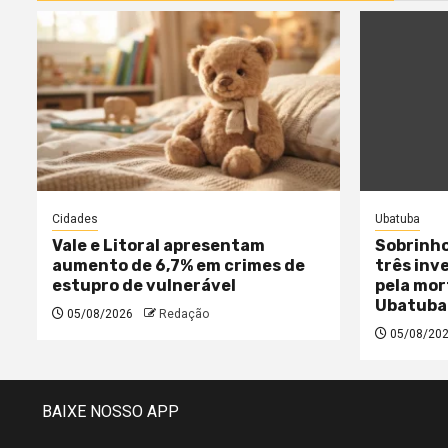
Cidades
Ubatuba
Vale e Litoral apresentam
Sobrinho
aumento de 6,7% em crimes de
três inv
estupro de vulnerável
pela mor
Ubatuba
05/08/2026
Redação
05/08/20
BAIXE NOSSO APP