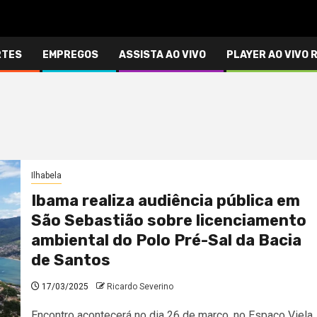
RTES
EMPREGOS
ASSISTA AO VIVO
PLAYER AO VIVO 
Ilhabela
Ibama realiza audiência pública em
São Sebastião sobre licenciamento
ambiental do Polo Pré-Sal da Bacia
de Santos
17/03/2025
Ricardo Severino
Encontro acontecerá no dia 26 de março, no Espaço Viela