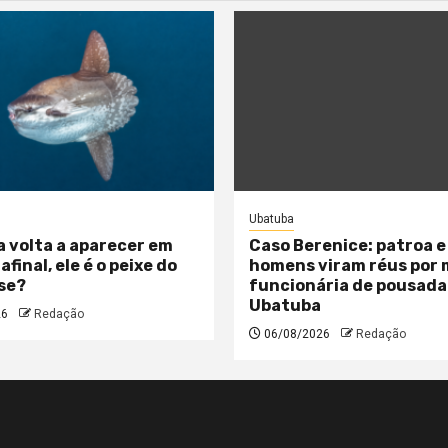
Ubatuba
a volta a aparecer em
Caso Berenice: patroa e
 afinal, ele é o peixe do
homens viram réus por
se?
funcionária de pousada
Ubatuba
26
Redação
06/08/2026
Redação