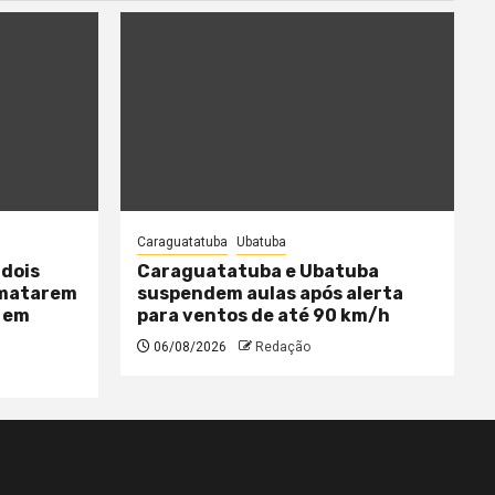
Caraguatatuba
Ubatuba
 dois
Caraguatatuba e Ubatuba
 matarem
suspendem aulas após alerta
 em
para ventos de até 90 km/h
06/08/2026
Redação