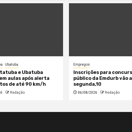
ba
Ubatuba
Empregos
tatuba e Ubatuba
Inscrições para concur
m aulas após alerta
público da Emdurb vão 
tos de até 90 km/h
segunda,10
26
Redação
06/08/2026
Redação