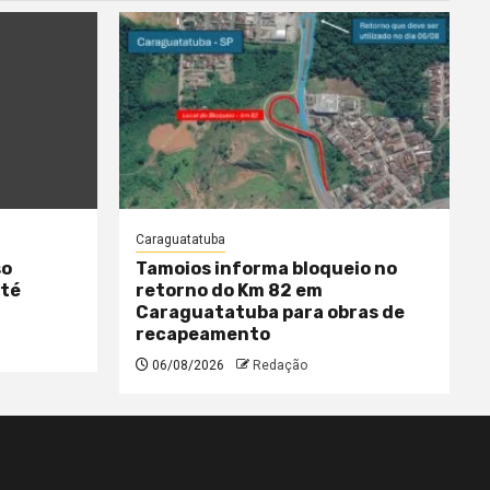
Caraguatatuba
so
Tamoios informa bloqueio no
até
retorno do Km 82 em
Caraguatatuba para obras de
recapeamento
06/08/2026
Redação