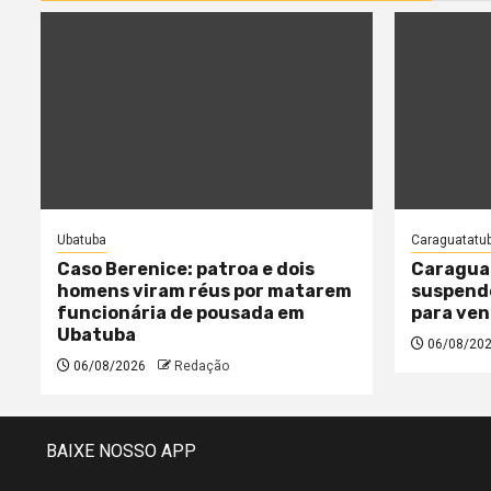
Ubatuba
Caraguatatu
Caso Berenice: patroa e dois
Caragua
homens viram réus por matarem
suspende
funcionária de pousada em
para ven
Ubatuba
06/08/20
06/08/2026
Redação
BAIXE NOSSO APP