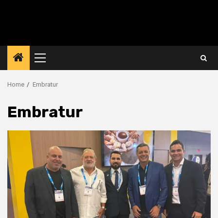
Primary
Menu
Home
Embratur
Embratur