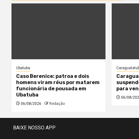
Ubatuba
Caraguatatu
Caso Berenice: patroa e dois
Caragua
homens viram réus por matarem
suspende
funcionária de pousada em
para ven
Ubatuba
06/08/20
06/08/2026
Redação
BAIXE NOSSO APP