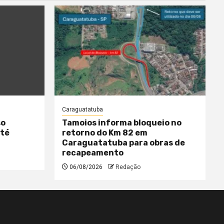
Caraguatatuba
so
Tamoios informa bloqueio no
até
retorno do Km 82 em
Caraguatatuba para obras de
recapeamento
06/08/2026
Redação