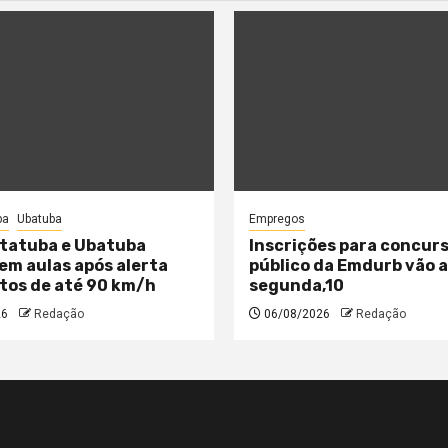
ba
Ubatuba
Empregos
tatuba e Ubatuba
Inscrições para concur
m aulas após alerta
público da Emdurb vão 
tos de até 90 km/h
segunda,10
26
Redação
06/08/2026
Redação