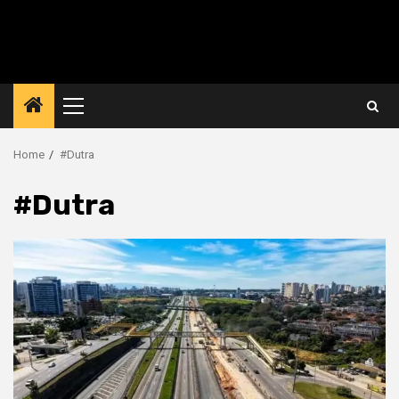
Primary
Menu
Home
#Dutra
#Dutra