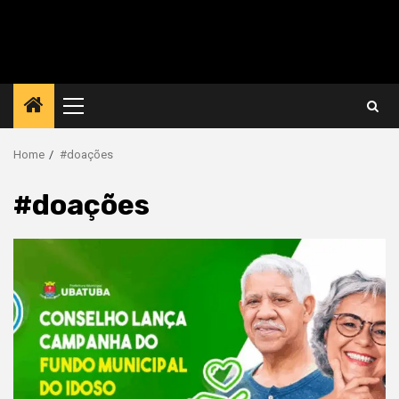
Primary
Menu
Home
#doações
#doações