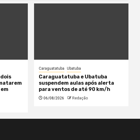
Caraguatatuba
Ubatuba
 dois
Caraguatatuba e Ubatuba
 matarem
suspendem aulas após alerta
 em
para ventos de até 90 km/h
06/08/2026
Redação