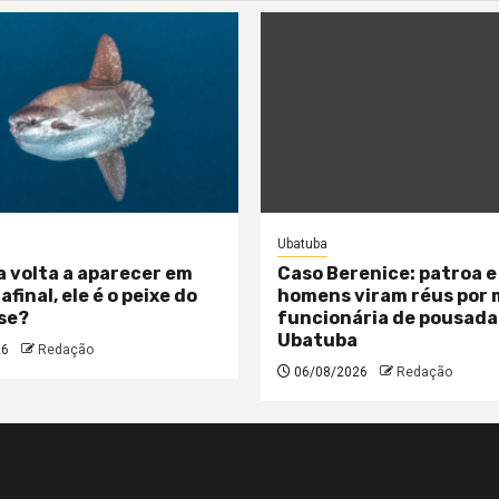
Ubatuba
a volta a aparecer em
Caso Berenice: patroa e
 afinal, ele é o peixe do
homens viram réus por
se?
funcionária de pousada
Ubatuba
26
Redação
06/08/2026
Redação