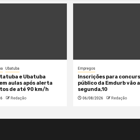
ba
Ubatuba
Empregos
tatuba e Ubatuba
Inscrições para concur
m aulas após alerta
público da Emdurb vão 
tos de até 90 km/h
segunda,10
26
Redação
06/08/2026
Redação