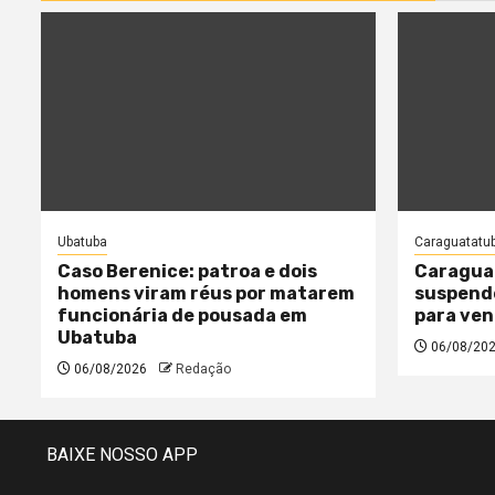
Ubatuba
Caraguatatu
Caso Berenice: patroa e dois
Caragua
homens viram réus por matarem
suspende
funcionária de pousada em
para ven
Ubatuba
06/08/20
06/08/2026
Redação
BAIXE NOSSO APP