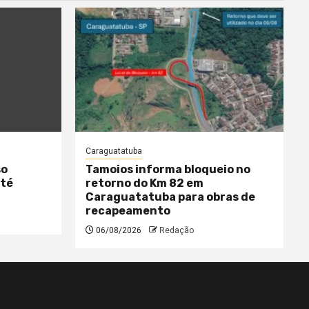
Caraguatatuba
so
Tamoios informa bloqueio no
até
retorno do Km 82 em
Caraguatatuba para obras de
recapeamento
06/08/2026
Redação