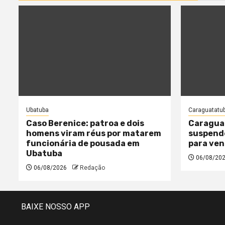
Ubatuba
Caraguatatu
Caso Berenice: patroa e dois
Caragua
homens viram réus por matarem
suspende
funcionária de pousada em
para ven
Ubatuba
06/08/20
06/08/2026
Redação
BAIXE NOSSO APP