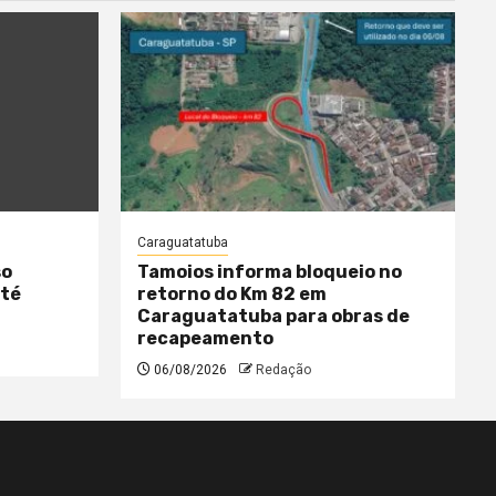
Caraguatatuba
so
Tamoios informa bloqueio no
até
retorno do Km 82 em
Caraguatatuba para obras de
recapeamento
06/08/2026
Redação