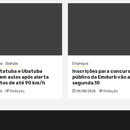
ba
Ubatuba
Empregos
tatuba e Ubatuba
Inscrições para concur
m aulas após alerta
público da Emdurb vão 
tos de até 90 km/h
segunda,10
26
Redação
06/08/2026
Redação