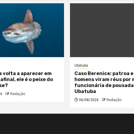
Ubatuba
a volta a aparecer em
Caso Berenice: patroa e
 afinal, ele é o peixe do
homens viram réus por
se?
funcionária de pousada
Ubatuba
26
Redação
06/08/2026
Redação