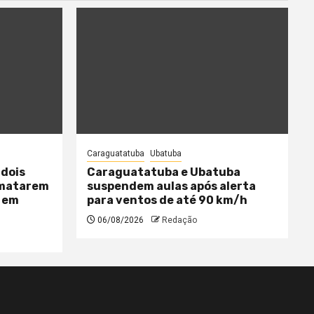
Caraguatatuba
Ubatuba
 dois
Caraguatatuba e Ubatuba
 matarem
suspendem aulas após alerta
 em
para ventos de até 90 km/h
06/08/2026
Redação