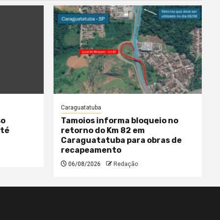
Caraguatatuba
so
Tamoios informa bloqueio no
até
retorno do Km 82 em
Caraguatatuba para obras de
recapeamento
06/08/2026
Redação