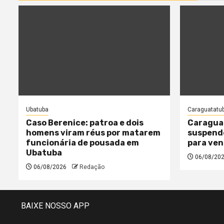
Ubatuba
Caraguatatu
Caso Berenice: patroa e dois
Caragua
homens viram réus por matarem
suspende
funcionária de pousada em
para ven
Ubatuba
06/08/20
06/08/2026
Redação
BAIXE NOSSO APP