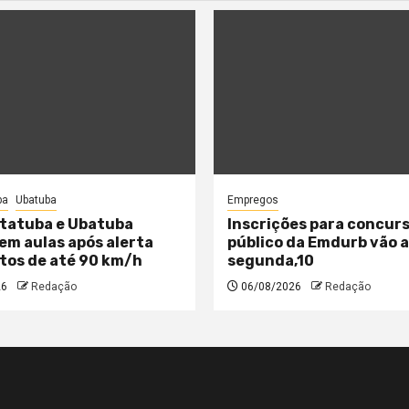
ba
Ubatuba
Empregos
tatuba e Ubatuba
Inscrições para concur
m aulas após alerta
público da Emdurb vão 
tos de até 90 km/h
segunda,10
26
Redação
06/08/2026
Redação