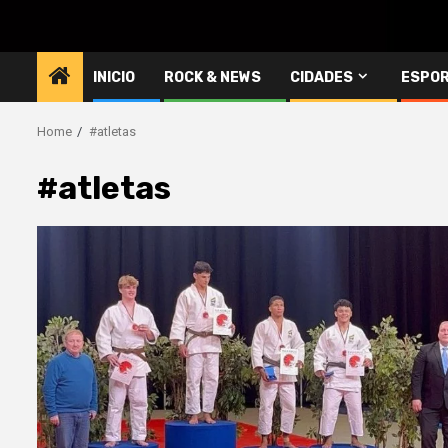
INICIO
ROCK & NEWS
CIDADES
ESPO
Home
#atletas
#atletas