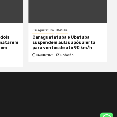
Caraguatatuba
Ubatuba
 dois
Caraguatatuba e Ubatuba
 matarem
suspendem aulas após alerta
 em
para ventos de até 90 km/h
06/08/2026
Redação