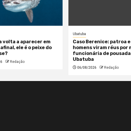
Ubatuba
a volta a aparecer em
Caso Berenice: patroa e
 afinal, ele é o peixe do
homens viram réus por
se?
funcionária de pousada
Ubatuba
26
Redação
06/08/2026
Redação