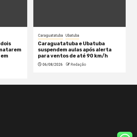
Caraguatatuba
Ubatuba
 dois
Caraguatatuba e Ubatuba
 matarem
suspendem aulas após alerta
 em
para ventos de até 90 km/h
06/08/2026
Redação