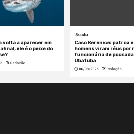
Ubatuba
a volta a aparecer em
Caso Berenice: patroa e
 afinal, ele é o peixe do
homens viram réus por
se?
funcionária de pousada
Ubatuba
26
Redação
06/08/2026
Redação