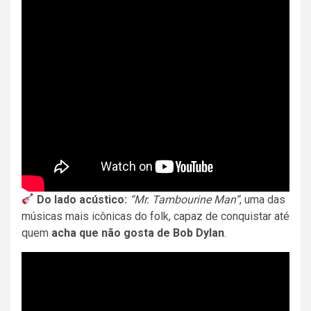
Do lado acústico:
“Mr. Tambourine Man”
, uma das
músicas mais icônicas do folk, capaz de conquistar até
quem
acha que não gosta de Bob Dylan
.