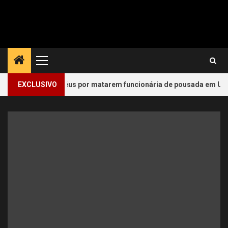
Primary
Menu
 viram réus por matarem funcionária de pousada em Ubatuba
EXCLUSIVO