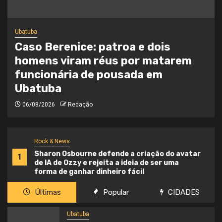
Caraguatatuba
Ubatuba
Caraguatatuba e Ubatuba
suspendem aulas após alerta para
ventos de até 90 km/h
06/08/2026
Redação
Rock & News
Sharon Osbourne defende a criação do avatar
1
de IA de Ozzy e rejeita a ideia de ser uma
forma de ganhar dinheiro fácil
Últimas
Popular
CIDADES
Ubatuba