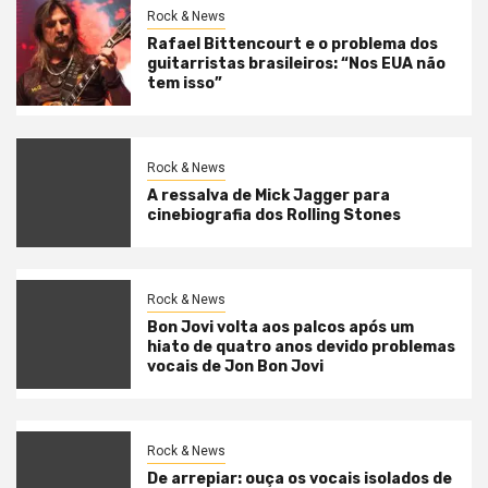
Rock & News
Rafael Bittencourt e o problema dos
guitarristas brasileiros: “Nos EUA não
tem isso”
Rock & News
A ressalva de Mick Jagger para
cinebiografia dos Rolling Stones
Rock & News
Bon Jovi volta aos palcos após um
hiato de quatro anos devido problemas
vocais de Jon Bon Jovi
Rock & News
De arrepiar: ouça os vocais isolados de