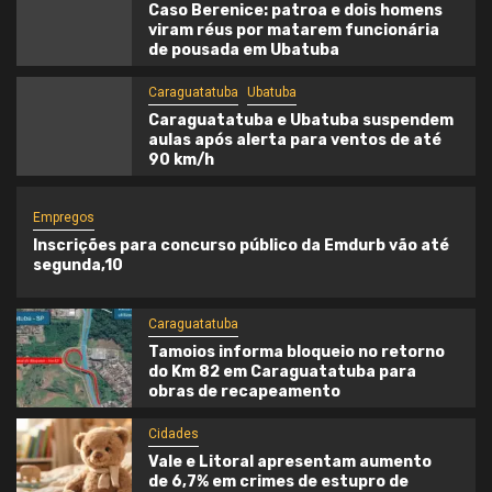
Caso Berenice: patroa e dois homens
viram réus por matarem funcionária
de pousada em Ubatuba
Caraguatatuba
Ubatuba
Caraguatatuba e Ubatuba suspendem
aulas após alerta para ventos de até
90 km/h
Empregos
Inscrições para concurso público da Emdurb vão até
segunda,10
Caraguatatuba
Tamoios informa bloqueio no retorno
do Km 82 em Caraguatatuba para
obras de recapeamento
Cidades
Vale e Litoral apresentam aumento
de 6,7% em crimes de estupro de