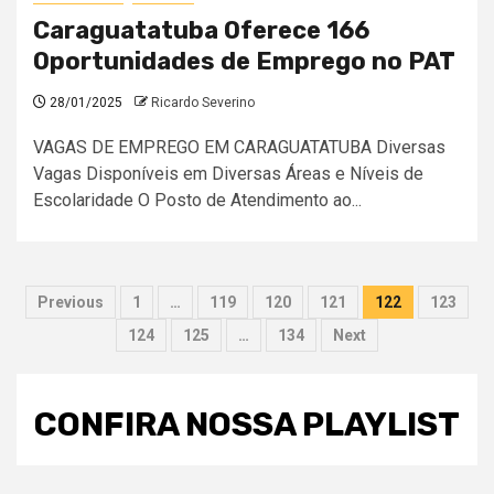
Caraguatatuba Oferece 166
Oportunidades de Emprego no PAT
28/01/2025
Ricardo Severino
VAGAS DE EMPREGO EM CARAGUATATUBA Diversas
Vagas Disponíveis em Diversas Áreas e Níveis de
Escolaridade O Posto de Atendimento ao...
Paginação
Previous
1
…
119
120
121
122
123
de
124
125
…
134
Next
posts
CONFIRA NOSSA PLAYLIST