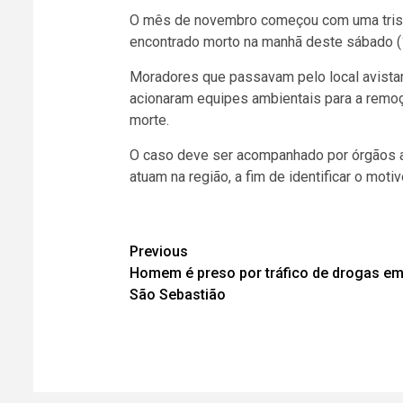
O mês de novembro começou com uma triste 
encontrado morto na manhã deste sábado (1º
Moradores que passavam pelo local avistar
acionaram equipes ambientais para a remoç
morte.
O caso deve ser acompanhado por órgãos a
atuam na região, a fim de identificar o mot
Post
Previous
Homem é preso por tráfico de drogas e
navigation
São Sebastião