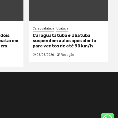
Caraguatatuba
Ubatuba
 dois
Caraguatatuba e Ubatuba
 matarem
suspendem aulas após alerta
 em
para ventos de até 90 km/h
06/08/2026
Redação