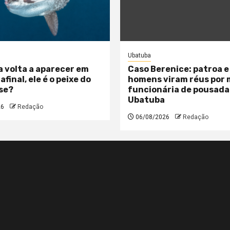
Ubatuba
a volta a aparecer em
Caso Berenice: patroa e
 afinal, ele é o peixe do
homens viram réus por
se?
funcionária de pousada
Ubatuba
26
Redação
06/08/2026
Redação