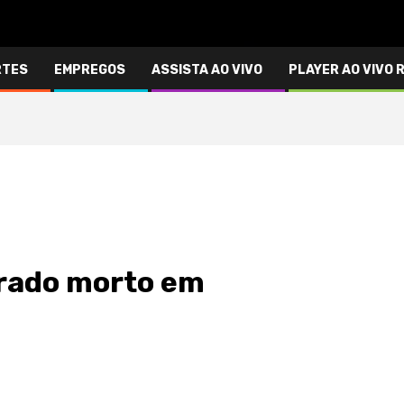
RTES
EMPREGOS
ASSISTA AO VIVO
PLAYER AO VIVO 
trado morto em