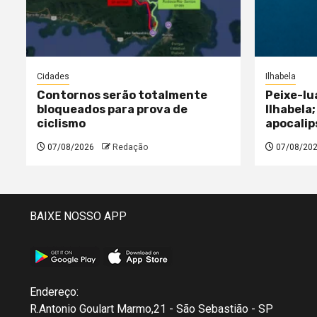
Cidades
Ilhabela
Contornos serão totalmente
Peixe-lu
bloqueados para prova de
Ilhabela;
ciclismo
apocalip
07/08/2026
Redação
07/08/20
BAIXE NOSSO APP
Endereço:
R.Antonio Goulart Marmo,21 - São Sebastião - SP