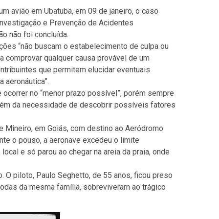
m avião em Ubatuba, em 09 de janeiro, o caso
Investigação e Prevenção de Acidentes
o não foi concluída.
ações “não buscam o estabelecimento de culpa ou
 a comprovar qualquer causa provável de um
ntribuintes que permitem elucidar eventuais
a aeronáutica”.
e ocorrer no “menor prazo possível”, porém sempre
lém da necessidade de descobrir possíveis fatores
e Mineiro, em Goiás, com destino ao Aeródromo
nte o pouso, a aeronave excedeu o limite
o local e só parou ao chegar na areia da praia, onde
 O piloto, Paulo Seghetto, de 55 anos, ficou preso
 todas da mesma família, sobreviveram ao trágico