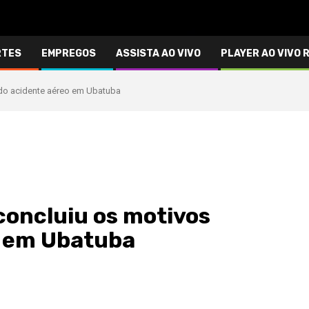
RTES
EMPREGOS
ASSISTA AO VIVO
PLAYER AO VIVO 
 do acidente aéreo em Ubatuba
concluiu os motivos
o em Ubatuba