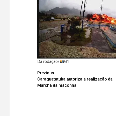
Da redação/
G1
Post
Previous
Caraguatatuba autoriza a realização da
navigation
Marcha da maconha