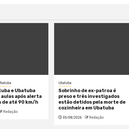
Ubatuba
Ubatuba
uba e Ubatuba
Sobrinho de ex-patroa é
aulas após alerta
preso e três investigados
s de até 90 km/h
estão detidos pela morte de
cozinheira em Ubatuba
Redação
05/08/2026
Redação